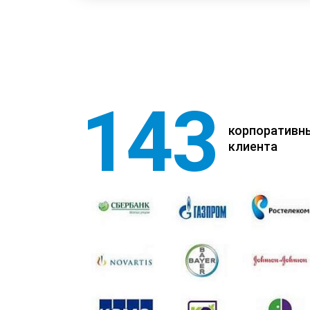
143
корпоративн
клиента