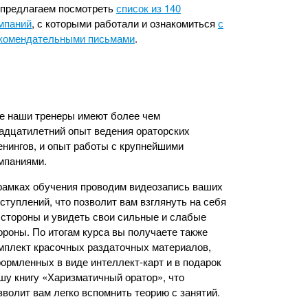
предлагаем посмотреть
список из 140
мпаний
, с которыми работали и ознакомиться
с
комендательными письмами
.
е наши тренеры имеют более чем
адцатилетний опыт ведения ораторских
енингов, и опыт работы с крупнейшими
мпаниями.
рамках обучения проводим видеозапись ваших
ступлений, что позволит вам взглянуть на себя
 стороны и увидеть свои сильные и слабые
ороны. По итогам курса вы получаете также
мплект красочных раздаточных материалов,
ормленных в виде интеллект-карт и в подарок
шу книгу «Харизматичный оратор», что
зволит вам легко вспомнить теорию с занятий.