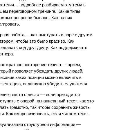
ратегии… подробнее разбираем эту тему в
шем переговорном тренинге. Какие типы
ожных вопросов бывают. Как на них
агировать.
рная работа — как выступать в паре с другим
атором, чтобы это было красиво. Как
редавать ход друг другу. Как поддерживать
ртнера.
огократное повторение тезиса — прием,
торый позволяет убеждать других людей.
исание каких позиций можно включить в
езентацию, если нужно убедить слушателя.
ение текста с листа — если приходится
ступать с опорой на написанный текст, как это
лать грамотно, так чтобы сохранить живость
чи. Как импровизировать, если читаем текст.
зуализация структурной информации —