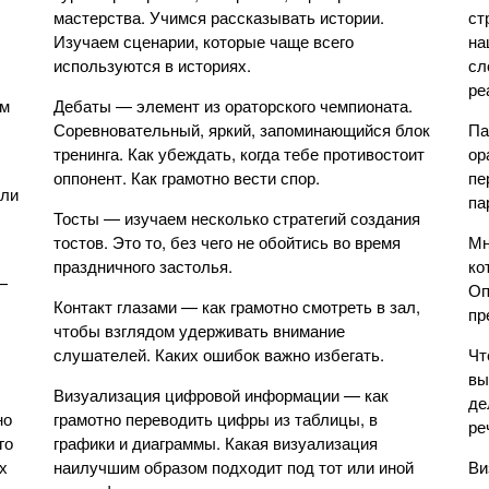
мастерства. Учимся рассказывать истории.
ст
Изучаем сценарии, которые чаще всего
на
используются в историях.
сл
ре
ем
Дебаты — элемент из ораторского чемпионата.
Соревновательный, яркий, запоминающийся блок
Па
тренинга. Как убеждать, когда тебе противостоит
ор
оппонент. Как грамотно вести спор.
пе
сли
па
Тосты — изучаем несколько стратегий создания
тостов. Это то, без чего не обойтись во время
Мн
праздничного застолья.
ко
—
Оп
Контакт глазами — как грамотно смотреть в зал,
пр
чтобы взглядом удерживать внимание
слушателей. Каких ошибок важно избегать.
Чт
вы
Визуализация цифровой информации — как
де
но
грамотно переводить цифры из таблицы, в
ре
го
графики и диаграммы. Какая визуализация
х
наилучшим образом подходит под тот или иной
Ви