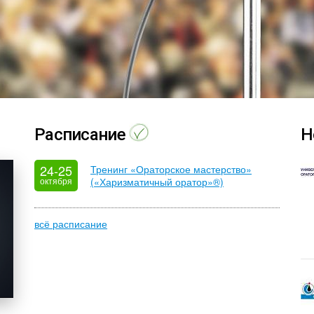
Расписание
Н
24-25
Тренинг «Ораторское мастерство»
октября
(«Харизматичный оратор»®)
всё расписание