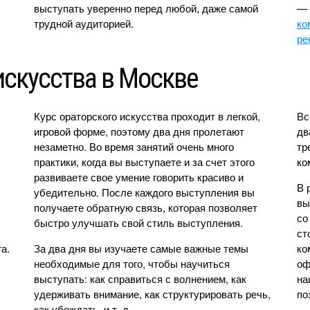
выступать уверенно перед любой, даже самой
— 
трудной аудиторией.
ко
ре
искусства в Москве
Курс ораторского искусства проходит в легкой,
Вс
игровой форме, поэтому два дня пролетают
дв
незаметно. Во время занятий очень много
тр
практики, когда вы выступаете и за счет этого
ко
развиваете свое умение говорить красиво и
В 
убедительно. После каждого выступления вы
вы
получаете обратную связь, которая позволяет
со
быстро улучшать свой стиль выступления.
ст
а.
За два дня вы изучаете самые важные темы
ко
необходимые для того, чтобы научиться
оф
выступать: как справиться с волнением, как
на
удерживать внимание, как структурировать речь,
по
как убеждать, и т. д.