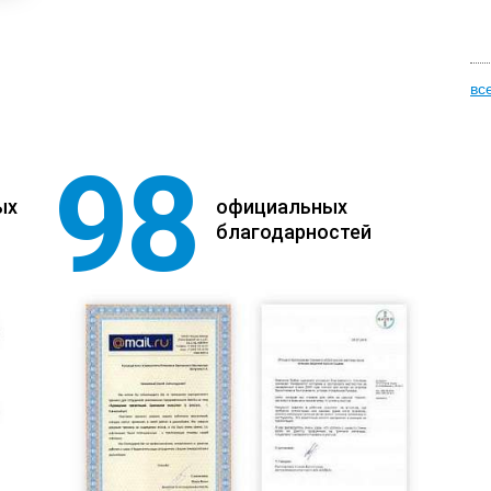
вс
98
ых
официальных
благодарностей