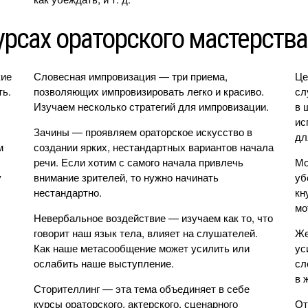
урсах ораторского мастерства
кие
Словесная импровизация — три приема,
Це
ть.
позволяющих импровизировать легко и красиво.
сл
Изучаем несколько стратегий для импровизации.
в 
ис
Зачины — проявляем ораторское искусство в
дл
м
создании ярких, нестандартных вариантов начала
речи. Если хотим с самого начала привлечь
Мо
у
внимание зрителей, то нужно начинать
уб
нестандартно.
кн
мо
Невербальное воздействие — изучаем как то, что
говорит наш язык тела, влияет на слушателей.
Же
Как наше метасообщение может усилить или
ус
ослабить наше выступление.
сл
в 
Сторителлинг — эта тема объединяет в себе
курсы ораторского, актерского, сценарного
От