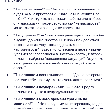
Например,
"Ты некрасивая!"
— "Зато на работе начальник не
будет ко мне приставать". "Зато на мне женятся по
любви". Как видите, в контексте работы или выбора
спутника жизни, такое свойство как "некрасивость"
может оказаться очень даже полезным.
"Ты упрямая!"
— "Зато когда речь идет о том, чтобы
выучить до конца иностранный язык или добиться
своего, многие могут позавидовать моей
настойчивости". Здесь использован и первый прием:
"упрямство" превращено в "настойчивость", и второй
прием — найдены "подходящие ситуации": "изучение
иностранных языков и необходимость добиться
своего".
"Ты слишком вспыльчивая!"
— "Да, но вечером в
постели тебе, почему-то это очень даже нравиться!".
"Ты слишком неуверенная!"
— "Зато я редко
принимаю глупые и непродуманные решения".
"Ты слишком много времени тратишь на
маникюр!"
— "Но ты ведь меня не торопишь, когда я
с такой же тщательностью готовлю ужин или убираю