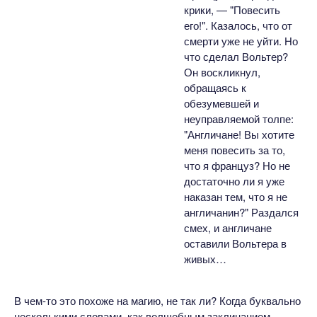
крики, — "Повесить
его!". Казалось, что от
смерти уже не уйти. Но
что сделал Вольтер?
Он воскликнул,
обращаясь к
обезумевшей и
неуправляемой толпе:
"Англичане! Вы хотите
меня повесить за то,
что я француз? Но не
достаточно ли я уже
наказан тем, что я не
англичанин?" Раздался
смех, и англичане
оставили Вольтера в
живых…
В чем-то это похоже на магию, не так ли? Когда буквально
несколькими словами, как волшебным заклинанием,