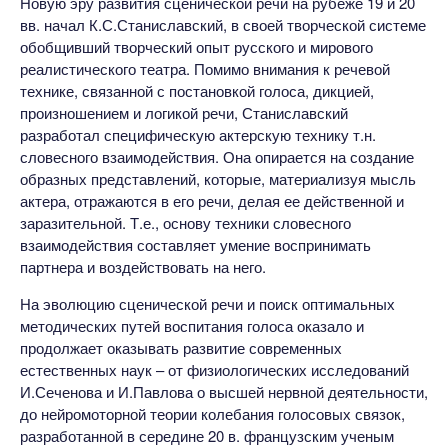
Новую эру развития сценической речи на рубеже 19 и 20
вв. начал К.С.Станиславский, в своей творческой системе
обобщивший творческий опыт русского и мирового
реалистического театра. Помимо внимания к речевой
технике, связанной с постановкой голоса, дикцией,
произношением и логикой речи, Станиславский
разработал специфическую актерскую технику т.н.
словесного взаимодействия. Она опирается на создание
образных представлений, которые, материализуя мысль
актера, отражаются в его речи, делая ее действенной и
заразительной. Т.е., основу техники словесного
взаимодействия составляет умение воспринимать
партнера и воздействовать на него.
На эволюцию сценической речи и поиск оптимальных
методических путей воспитания голоса оказало и
продолжает оказывать развитие современных
естественных наук – от физиологических исследований
И.Сеченова и И.Павлова о высшей нервной деятельности,
до нейромоторной теории колебания голосовых связок,
разработанной в середине 20 в. французским ученым