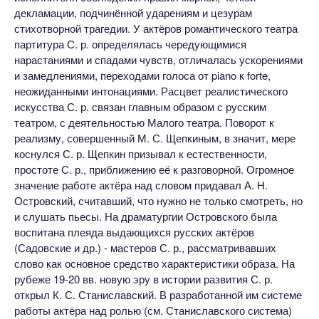
декламации, подчинённой ударениям и цезурам
стихотворной трагедии. У актёров романтического театра
партитура С. р. определялась чередующимися
нарастаниями и спадами чувств, отличалась ускорениями
и замедлениями, переходами голоса от piano к forte,
неожиданными интонациями. Расцвет реалистического
искусства С. р. связан главным образом с русским
театром, с деятельностью Малого театра. Поворот к
реализму, совершенный М. С. Щепкиным, в значит, мере
коснулся С. р. Щепкин призывал к естественности,
простоте С. р., приближению её к разговорной. Огромное
значение работе актёра над словом придавал А. Н.
Островский, считавший, что нужно не только смотреть, но
и слушать пьесы. На драматургии Островского была
воспитана плеяда выдающихся русских актёров
(Садовские и др.) - мастеров С. р., рассматривавших
слово как основное средство характеристики образа. На
рубеже 19-20 вв. новую эру в истории развития С. р.
открыл К. С. Станиславский. В разработанной им системе
работы актёра над ролью (см. Станиславского система)