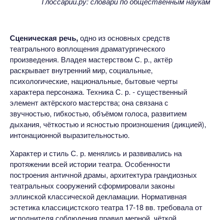
Глоссарий.ру
: словари по общественным наукам
Сценическая речь,
одно из основных средств
театрального воплощения драматургического
произведения. Владея мастерством С. р., актёр
раскрывает внутренний мир, социальные,
психологические, национальные, бытовые черты
характера персонажа. Техника С. р. - существенный
элемент актёрского мастерства; она связана с
звучностью, гибкостью, объёмом голоса, развитием
дыхания, чёткостью и ясностью произношения (дикцией),
интонационной выразительностью.
Характер и стиль С. р. менялись и развивались на
протяжении всей истории театра. Особенности
построения античной драмы, архитектура грандиозных
театральных сооружений сформировали законы
эллинской классической декламации. Нормативная
эстетика классицистского театра 17-18 вв. требовала от
исполнителя соблюдения правил мерной, чёткой