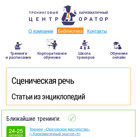
О компании
Библиотека
Контакты
Тренинги
Корпоративное
Школа
Обучение
и расписание
обучение
тренеров
онлайн
Сценическая речь
Статьи из энциклопедий
Ближайшие тренинги:
Тренинг «Ораторское мастерство»
24-25
(«Харизматичный оратор»®)
октября