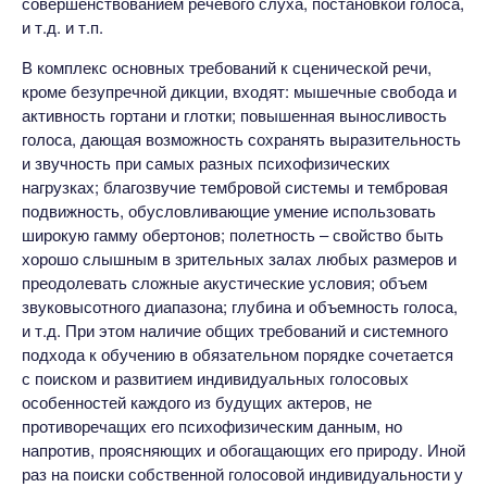
совершенствованием речевого слуха, постановкой голоса,
и т.д. и т.п.
В комплекс основных требований к сценической речи,
кроме безупречной дикции, входят: мышечные свобода и
активность гортани и глотки; повышенная выносливость
голоса, дающая возможность сохранять выразительность
и звучность при самых разных психофизических
нагрузках; благозвучие тембровой системы и тембровая
подвижность, обусловливающие умение использовать
широкую гамму обертонов; полетность – свойство быть
хорошо слышным в зрительных залах любых размеров и
преодолевать сложные акустические условия; объем
звуковысотного диапазона; глубина и объемность голоса,
и т.д. При этом наличие общих требований и системного
подхода к обучению в обязательном порядке сочетается
с поиском и развитием индивидуальных голосовых
особенностей каждого из будущих актеров, не
противоречащих его психофизическим данным, но
напротив, проясняющих и обогащающих его природу. Иной
раз на поиски собственной голосовой индивидуальности у