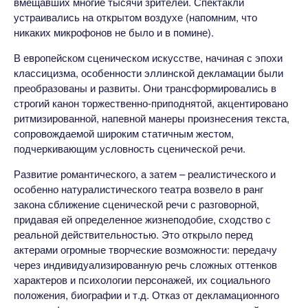
вмещавших многие тысячи зрителей. Спектакли
устраивались на открытом воздухе (напомним, что
никаких микрофонов не было и в помине).
В европейском сценическом искусстве, начиная с эпохи
классицизма, особенности эллинской декламации были
преобразованы и развиты. Они трансформировались в
строгий канон торжественно-приподнятой, акцентировано
ритмизированной, напевной манеры произнесения текста,
сопровождаемой широким статичным жестом,
подчеркивающим условность сценической речи.
Развитие романтического, а затем – реалистического и
особенно натуралистического театра возвело в ранг
закона сближение сценической речи с разговорной,
придавая ей определенное жизнеподобие, сходство с
реальной действительностью. Это открыло перед
актерами огромные творческие возможности: передачу
через индивидуализированную речь сложных оттенков
характеров и психологии персонажей, их социального
положения, биографии и т.д. Отказ от декламационного