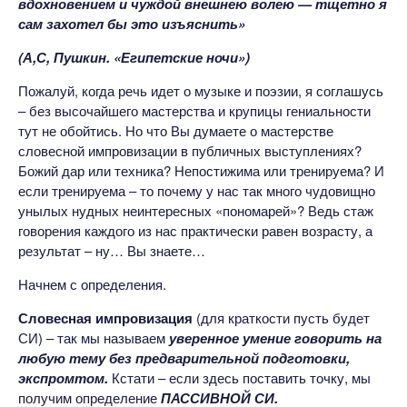
вдохновением и чуждой внешнею волею — тщетно я
сам захотел бы это изъяснить»
(А,С, Пушкин. «Египетские ночи»)
Пожалуй, когда речь идет о музыке и поэзии, я соглашусь
– без высочайшего мастерства и крупицы гениальности
тут не обойтись. Но что Вы думаете о мастерстве
словесной импровизации в публичных выступлениях?
Божий дар или техника? Непостижима или тренируема? И
если тренируема – то почему у нас так много чудовищно
унылых нудных неинтересных «пономарей»? Ведь стаж
говорения каждого из нас практически равен возрасту, а
результат – ну… Вы знаете…
Начнем с определения.
Словесная импровизация
(для краткости пусть будет
СИ) – так мы называем
уверенное умение говорить на
любую тему без предварительной подготовки,
экспромтом.
Кстати – если здесь поставить точку, мы
получим определение
ПАССИВНОЙ СИ.