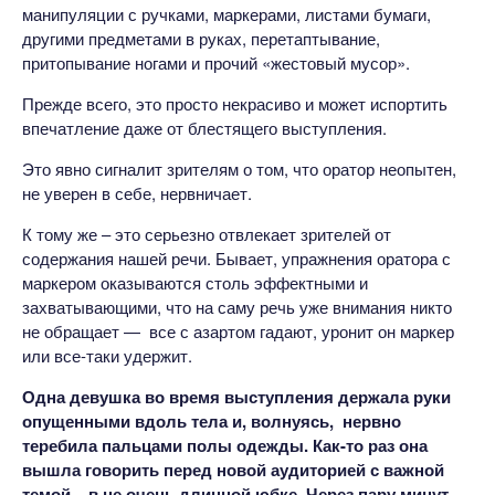
манипуляции с ручками, маркерами, листами бумаги,
другими предметами в руках, перетаптывание,
притопывание ногами и прочий «жестовый мусор».
Прежде всего, это просто некрасиво и может испортить
впечатление даже от блестящего выступления.
Это явно сигналит зрителям о том, что оратор неопытен,
не уверен в себе, нервничает.
К тому же – это серьезно отвлекает зрителей от
содержания нашей речи. Бывает, упражнения оратора с
маркером оказываются столь эффектными и
захватывающими, что на саму речь уже внимания никто
не обращает — все с азартом гадают, уронит он маркер
или все-таки удержит.
Одна девушка во время выступления держала руки
опущенными вдоль тела и, волнуясь, нервно
теребила пальцами полы одежды. Как-то раз она
вышла говорить перед новой аудиторией с важной
темой – в не очень длинной юбке. Через пару минут