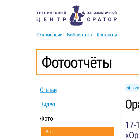
О компании
Библиотека
Контакты
Фотоотчёты
к с
Статьи
Ор
Видео
Фото
17-
Все
«Ор