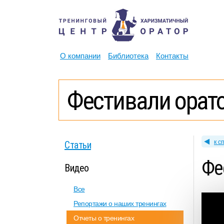
О компании
Библиотека
Контакты
Фестивали орато
к с
Статьи
Фе
Видео
Все
Репортажи о наших тренингах
Отчеты о тренингах