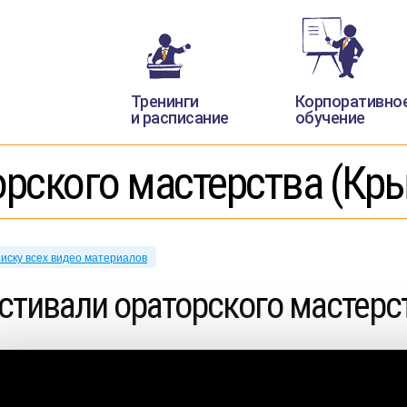
Тренинги
Корпоративно
и расписание
обучение
рского мастерства (Кры
писку всех видео материалов
стивали ораторского мастерст