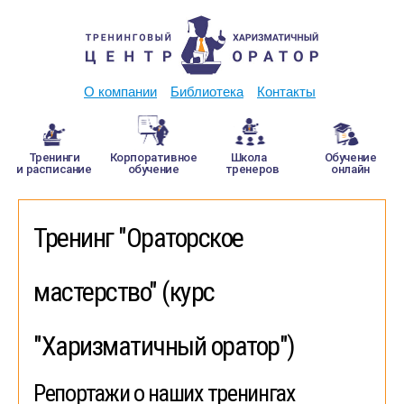
О компании
Библиотека
Контакты
Тренинги
Корпоративное
Школа
Обучение
и расписание
обучение
тренеров
онлайн
Тренинг "Ораторское
мастерство" (курс
"Харизматичный оратор")
Репортажи о наших тренингах