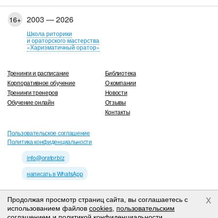
2003 — 2026
16+
Школа риторики
и ораторского мастерства
«Харизматичный оратор»
Тренинги и расписание
Библиотека
Корпоративное обучение
О компании
Тренинги тренеров
Новости
Обучение онлайн
Отзывы
Контакты
Пользовательское соглашение
Политика конфиденциальности
info@orator.biz
написать в WhatsApp
x
Продолжая просмотр страниц сайта, вы соглашаетесь с
использованием файлов
cookies
,
пользовательским
соглашением
и
политикой конфиденциальности
.